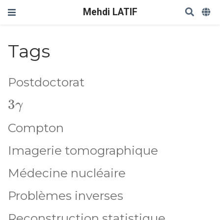
Mehdi LATIF
Tags
Postdoctorat
3
γ
Compton
Imagerie tomographique
Médecine nucléaire
Problèmes inverses
Reconstruction statistique