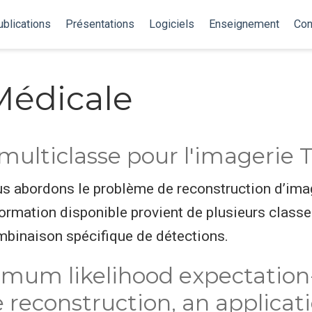
blications
Présentations
Logiciels
Enseignement
Con
Médicale
multiclasse pour l'imagerie
us abordons le problème de reconstruction d’imag
nformation disponible provient de plusieurs class
binaison spécifique de détections.
imum likelihood expectatio
reconstruction, an applicati