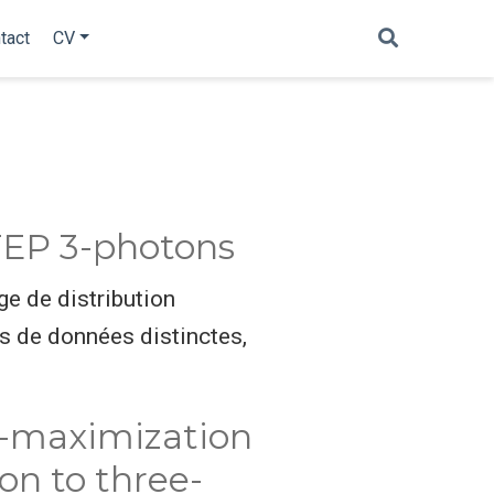
tact
CV
 TEP 3-photons
e de distribution
es de données distinctes,
n-maximization
on to three-