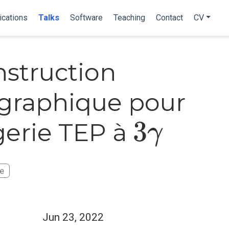
ications
Talks
Software
Teaching
Contact
CV
struction
graphique pour
3
γ
gerie TEP à
te
Jun 23, 2022