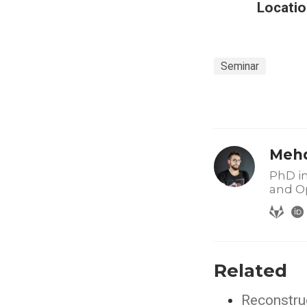
Locatio
Seminar
Mehd
PhD in
and O
Related
Reconstru